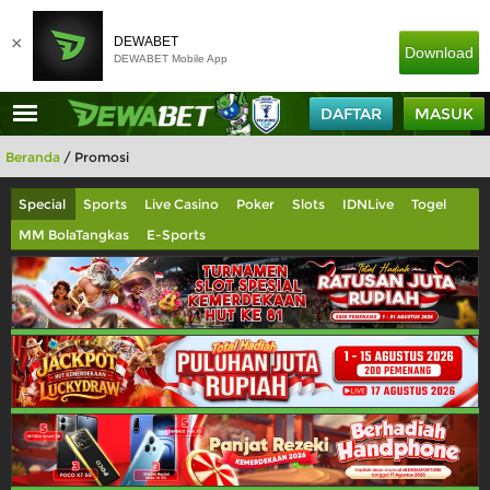
×
DEWABET
Download
DEWABET Mobile App
DAFTAR
MASUK
Beranda
/
Promosi
Special
Sports
Live Casino
Poker
Slots
IDNLive
Togel
MM BolaTangkas
E-Sports