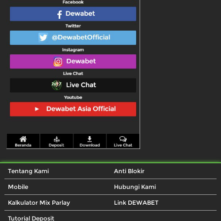
Tentang Kami
Anti Blokir
Mobile
Hubungi Kami
Kalkulator Mix Parlay
Link DEWABET
Tutorial Deposit