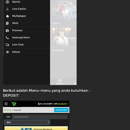
Berikut adalah Menu-menu yang anda butuhkan :
DEPOSIT