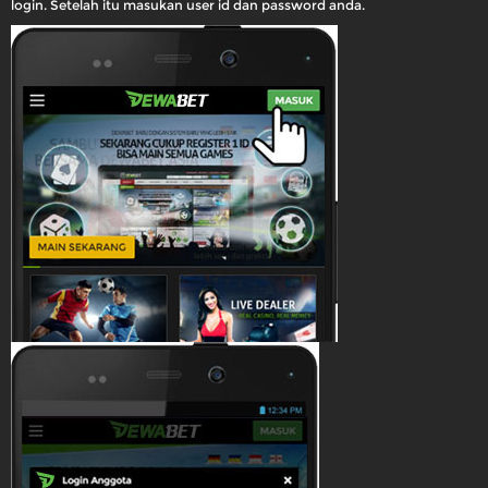
login. Setelah itu masukan user id dan password anda.