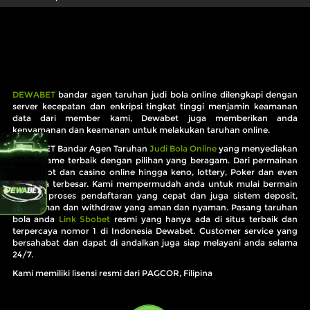
DEWABET
bandar agen taruhan judi bola online dilengkapi dengan
server kecepatan dan enkripsi tingkat tinggi menjamin keamanan
data dari member kami, Dewabet juga memberikan anda
kenyamanan dan keamanan untuk melakukan taruhan online.
DEWABET Bandar Agen Taruhan
Judi Bola Online
yang menyediakan
online game terbaik dengan pilihan yang beragam. Dari permainan
mesin slot dan casino online hingga keno, lottery, Poker dan even
olahraga terbesar. Kami mempermudah anda untuk mulai bermain
dengan proses pendaftaran yang cepat dan juga sistem deposit,
pengiriman dan withdraw yang aman dan nyaman. Pasang taruhan
bola anda
Link Sbobet
resmi yang hanya ada di situs terbaik dan
terpercaya nomor 1 di Indonesia Dewabet. Customer service yang
bersahabat dan dapat di andalkan juga siap melayani anda selama
24/7.
Kami memiliki lisensi resmi dari PAGCOR, Filipina